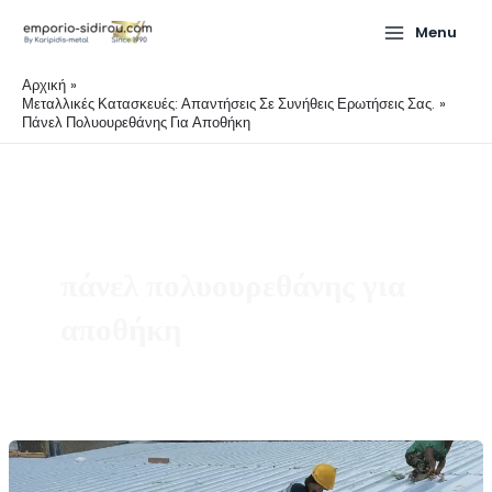
Μετάβαση
Menu
στο
περιεχόμενο
Αρχική
Μεταλλικές Κατασκευές: Απαντήσεις Σε Συνήθεις Ερωτήσεις Σας.
Πάνελ Πολυουρεθάνης Για Αποθήκη
πάνελ πολυουρεθάνης για
αποθήκη
Κλίση
στέγης