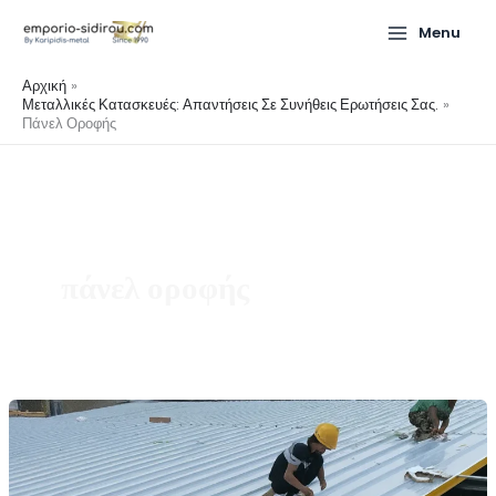
Μετάβαση
Menu
στο
περιεχόμενο
Αρχική
Μεταλλικές Κατασκευές: Απαντήσεις Σε Συνήθεις Ερωτήσεις Σας.
Πάνελ Οροφής
πάνελ οροφής
Κλίση
στέγης
με
πάνελ