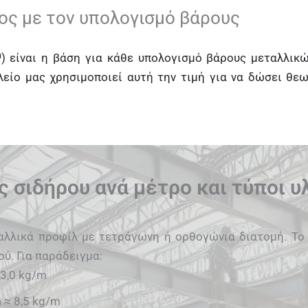
ρος με τον υπολογισμό βάρους
³) είναι η βάση για κάθε υπολογισμό βάρους μεταλλικ
ίο μας χρησιμοποιεί αυτή την τιμή για να δώσει θεω
ς σιδήρου ανά μέτρο και τύποι υ
ταλλικά προφίλ με τετράγωνη ή ορθογώνια διατομή. Το
ού. Για παράδειγμα:
3,0 kg/m
m
≈ 8,5 kg/m