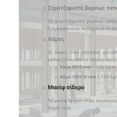
Στρατζαριστά βαρέως τύπ
Τα στρατζαριστά βαρέως τύπου
διαμορφώνεται ανάλογα με το πάχ
Λάμες
Οι λάμες είναι επίπεδες μεταλ
καθορίζεται από το πλάτος και το
Λάμα 50×5 mm
≈ 1,96 kg/m
Λάμα 100×10 mm
≈ 7,85 kg
Μασίφ σίδερο
Το μασίφ σίδερο είναι συμπαγεί
πάχος τους.