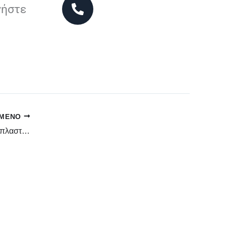
νήστε
ΌΜΕΝΟ
Συγκριση κεραμιδι πανελ με πλαστικο κεραμιδι