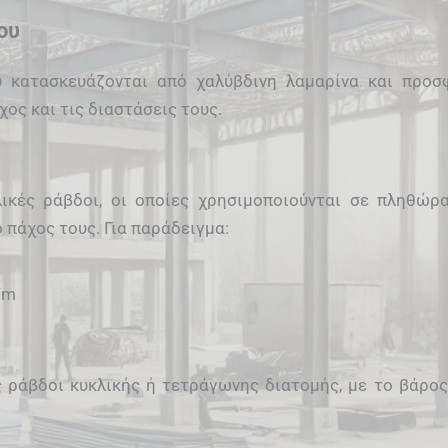
ου
 κατασκευάζονται από χαλύβδινη λαμαρίνα και προσ
ος και τις διαστάσεις τους.
λικές ράβδοι, οι οποίες χρησιμοποιούνται σε πληθώ
 πάχος τους. Για παράδειγμα:
/m
ς ράβδοι κυκλικής ή τετράγωνης διατομής, με το βάρος